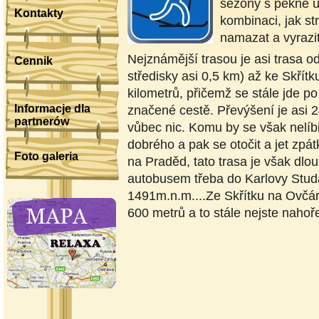
sezóny s pěkně u
Kontakty
kombinaci, jak st
namazat a vyrazit
Nejznámější trasou je asi trasa o
Cennik
středisky asi 0,5 km) až ke Skřít
kilometrů, přičemž se stále jde p
Informacje dla
značené cestě. Převýšení je asi 2
partnerów
vůbec nic. Komu by se však nelíbi
dobrého a pak se otočit a jet zpá
Foto galeria
na Praděd, tato trasa je však dlou
autobusem třeba do Karlovy Studá
1491m.n.m....Ze Skřítku na Ovčárn
600 metrů a to stále nejste nahoře.