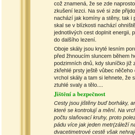
což znamená, že se zde naprosto 
zkušení lezci. Na své si zde přijd
nachází jak komíny a stěny, tak i
skal se v blízkosti nachází ohniš
jednotlivých cest doplnit energii, 
do dalšího lezení.
Oboje skály jsou kryté lesním po
před žhnoucím sluncem během hor
podzimních dnů, kdy sluníčko již z
zkřehlé prsty ještě vůbec něčeho d
vrchol skály a tam si lehnete, že
ztuhlé svaly a tělo....
Jištění a bezpečnost
Cesty jsou jištěny buď borháky, a
které se kontrolují a mění. Na vr
počtu slaňovací kruhy, proto pole
pádu více jak jeden metr(záleží n
dvacetimetrové cestě však nehraje