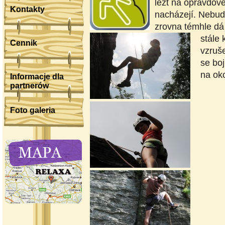
lézt na opravdové
Kontakty
nacházejí. Nebudet
zrovna témhle dá
stále 
Cennik
vzruše
se boj
na oko
Informacje dla
partnerów
Foto galeria