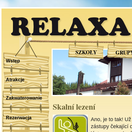
RELAXA
SZKOŁY
GRUP
Wstęp
Atrakcje
Zakwaterowanie
Skalní lezení
Rezerwacja
Ano, je to tak! U
zástupy čekající 