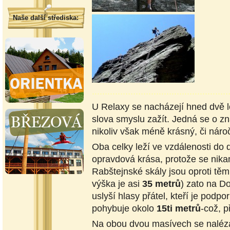
Naše další střediska:
.....................................................
U Relaxy se nacházejí hned dvě l
slova smyslu zažít. Jedná se o 
nikoliv však méně krásný, či nár
Oba celky leží ve vzdálenosti do d
opravdová krása, protože se nika
Rabštejnské skály jsou oproti t
výška je asi
35 metrů
) zato na Do
uslyší hlasy přátel, kteří je podp
pohybuje okolo
15ti metrů
-což, p
Na obou dvou masívech se nalézaj