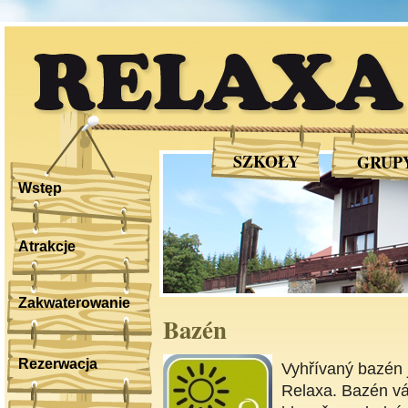
RELAXA
SZKOŁY
GRUP
Wstęp
Atrakcje
Zakwaterowanie
Bazén
Rezerwacja
Vyhřívaný bazén 
Relaxa. Bazén vá