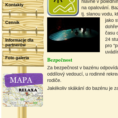
hlavně v poledním
Kontakty
na opalování. Ba
tj. slanou vodu, 
jako 
Cennik
dohře
času 
24 stu
Informacje dla
partnerów
pro "
uvádím
Foto galeria
Bezpečnost
Za bezpečnost v bazénu odpovídá
oddílový vedoucí, u rodinné rekre
rodiče.
Jakékoliv skákání do bazénu je z